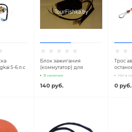
ска
Блок зажигания
Трос а
kai 5-6 л.с
(коммутатор) для
остано
Hangkai 5-6 л.с.
В наличии
Нет в н
140 руб.
0 руб.