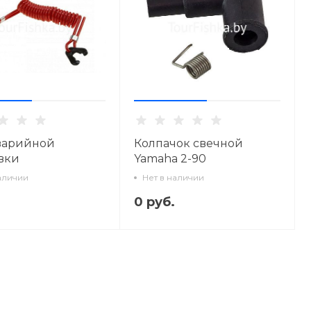
варийной
Колпачок свечной
вки
Yamaha 2-90
аличии
Нет в наличии
0 руб.