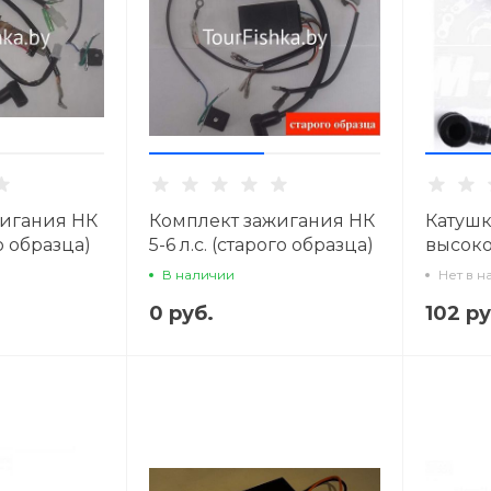
жигания НК
Комплект зажигания НК
Катушк
го образца)
5-6 л.с. (старого образца)
высоко
(зажиг
В наличии
Нет в н
л.с.
0 руб.
102 ру