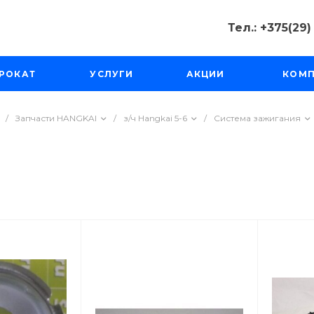
Тел.: +375(29
Тел.: +375(2
РОКАТ
УСЛУГИ
АКЦИИ
КОМ
Минск, Пр-д
Масюковщина
Пн-Чт с 10:00
Пт-Вс с 11:00 
/
Запчасти HANGKAI
/
з/ч Hangkai 5-6
/
Система зажигания
tourfishka@ma