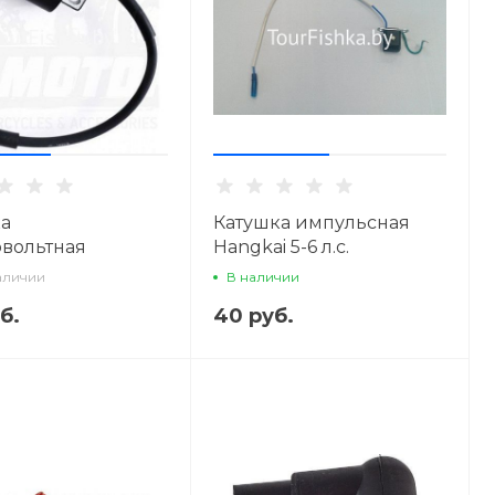
а
Катушка импульсная
вольтная
Hangkai 5-6 л.с.
ания) Hangkai 5-6
аличии
В наличии
б.
40 руб.