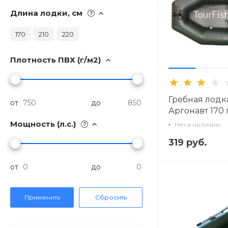
Длина лодки, см
170
210
220
Плотность ПВХ (г/м2)
Гребная лодк
от
до
Аргонавт 170 
Мощность (л.с.)
Нет в наличии
319 руб.
от
до