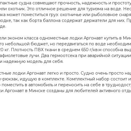
пактные судна совмещают прочность, надежность и простот
ли охотник. Это отличное решение для туризма на воде. Не
ка может поместиться груз: охотничье или рыболовное снаря
лодке, так как борта баллона содержат держатели для них. П
де.
ли эконом класса одноместные лодки Аргонавт купить в Ми
ого небольшой бюджет, но передвигаться по воде необходи
20 кг. Плотность ПВХ ткани в среднем 650 г/кв.м способна 
трафиолетовые лучи. Два гермоотсека при аварийной ситуации 
и надежную модель для себя.
тные лодки Аргонавт легко и просто. Судно очень просто над
-рюкзак, идущую в комплекте. Комплектный набор состоит из
 поместить в автомобиль и переносить на себе в труднодосту
 Аргонавт в Минске созданы для любителей активного отдыха