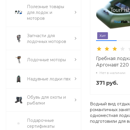
Полезные товары
для лодок и
моторов
Запчасти для
Хит
лодочных моторов
Гребная лодк
Лодочные моторы
Аргонавт 220
Нет в наличии
Надувные лодки пвх
371 руб.
Обувь для охоты и
рыбалки
Водный вид отдыха
романтичных занят
одноместная лодка
Подарочные
подготовили для в
сертификаты