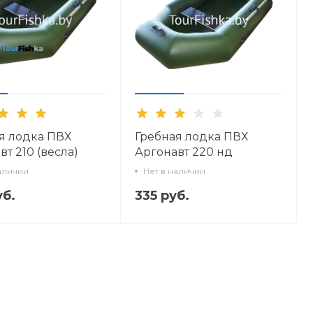
я лодка ПВХ
Гребная лодка ПВХ
вт 210 (весла)
Аргонавт 220 нд
(надувное дно)
аличии
Нет в наличии
уб.
335 руб.