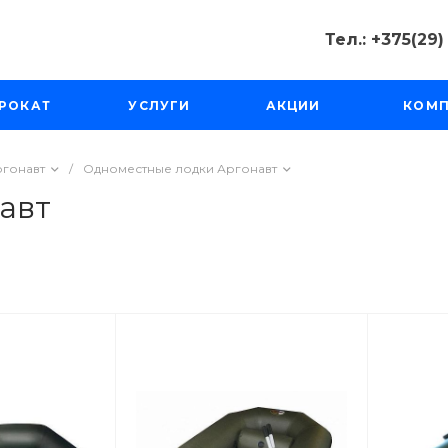
Тел.: +375(29
Тел.: +375(2
РОКАТ
УСЛУГИ
АКЦИИ
КОМ
Минск, Пр-д
Масюковщина
Пн-Чт с 10:00
Пт-Вс с 11:00 
ргонавт
/
Одноместные лодки Аргонавт
tourfishka@ma
авт