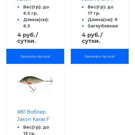
плавающий
гр., 0.5 - 2.5 м
Вес(гр): до
Вес(гр): до
6.5 гр.
плавающий
17 гр.
Длина(см):
Длина(см): 9
6.5
Заглубление
Заглубление
(м): 0.5 - 2.5
4 руб./
4 руб./
(м): 1 - 2
Рыба:
сутки.
сутки.
Рыба:
Голавль;
Голавль;
Жерех,
Заказать прокат
Заказать прокат
Жерех,
Щука, Сом,
Щука, Сом,
Окунь,
Окунь,
Форель,
Форель,
Язь, Судак
Язь, Судак
Способ
Способ
анимации:
анимации:
Stop & Go,
Stop & Go,
равномерная,
равномерная,
рывковая,
#81 Воблер
рывковая,
потяжка
Jaxon Karas F
потяжка
7.5 см
Вес(гр): до
плавающий
13 гр.