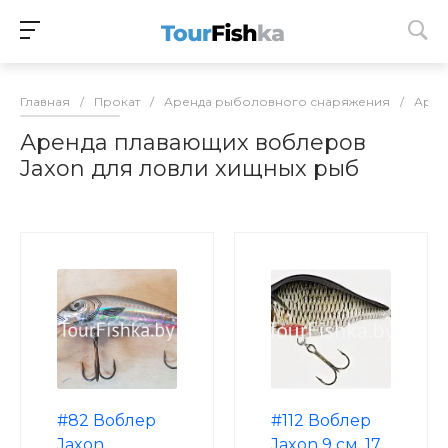
Главная
/
Прокат
/
Аренда рыболовного снаряжения
/
Арен
Аренда плавающих воблеров
Jaxon для ловли хищных рыб
#82 Воблер
#112 Воблер
Jaxon
Jaxon 9 см, 17