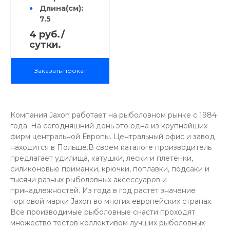
Длина(см):
7.5
Заглубление
4 руб./
(м): 0.3 - 1.5
сутки.
Рыба:
Голавль;
Заказать прокат
Жерех,
Щука, Сом,
Окунь,
Форель,
Компания Jaxon работает на рыболовном рынке с 1984
Язь, Судак
года. На сегодняшний день это одна из крупнейших
Способ
фирм центральной Европы. Центральный офис и завод
анимации:
находится в Польше.В своем каталоге производитель
Stop & Go,
предлагает удилища, катушки, лески и плетенки,
равномерная,
силиконовые приманки, крючки, поплавки, подсаки и
рывковая,
тысячи разных рыболовных аксессуаров и
потяжка
принадлежностей. Из года в год растет значение
торговой марки Jaxon во многих европейских странах.
Все производимые рыболовные снасти проходят
множество тестов коллективом лучших рыболовных