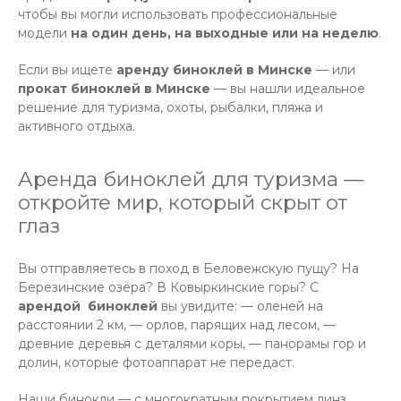
чтобы вы могли использовать профессиональные
модели
на один день, на выходные или на неделю
.
Если вы ищете
аренду биноклей в Минске
— или
прокат биноклей в Минске
— вы нашли идеальное
решение для туризма, охоты, рыбалки, пляжа и
активного отдыха.
Аренда биноклей для туризма —
откройте мир, который скрыт от
глаз
Вы отправляетесь в поход в Беловежскую пущу? На
Березинские озёра? В Ковыркинские горы? С
арендой биноклей
вы увидите: — оленей на
расстоянии 2 км, — орлов, парящих над лесом, —
древние деревья с деталями коры, — панорамы гор и
долин, которые фотоаппарат не передаст.
Наши бинокли — с многократным покрытием линз,