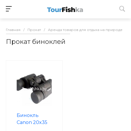
Главная
/
Прокат
/
Аренда товаров для отдыха на природе
/
Прокат биноклей
Бинокль
Canon 20x35