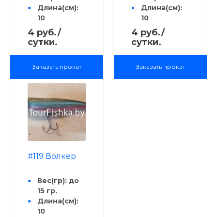
Длина(см):
Длина(см):
10
10
Рыба:
Рыба:
4 руб./
4 руб./
Голавль;
Голавль;
сутки.
сутки.
Жерех,
Жерех,
Щука, Сом,
Щука, Сом,
Заказать прокат
Заказать прокат
Окунь,
Окунь,
Форель,
Форель,
Язь, Судак
Язь, Судак
Способ
Способ
анимации:
анимации:
Stop & Go,
Stop & Go,
потяжка,
потяжка,
рывковая
рывковая
#119 Волкер
Вес(гр): до
15 гр.
Длина(см):
10