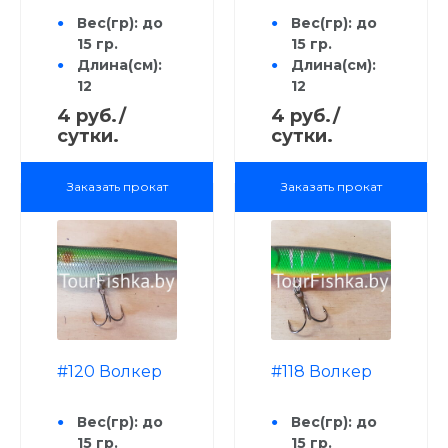
Вес(гр): до
Вес(гр): до
15 гр.
15 гр.
Длина(см):
Длина(см):
12
12
Рыба:
Рыба:
4 руб./
4 руб./
Голавль;
Голавль;
сутки.
сутки.
Жерех,
Жерех,
Щука, Сом,
Щука, Сом,
Заказать прокат
Заказать прокат
Окунь,
Окунь,
Форель,
Форель,
Язь, Судак
Язь, Судак
Способ
Способ
анимации:
анимации:
Stop & Go,
Stop & Go,
потяжка,
потяжка,
рывковая
рывковая
#120 Волкер
#118 Волкер
Вес(гр): до
Вес(гр): до
15 гр.
15 гр.