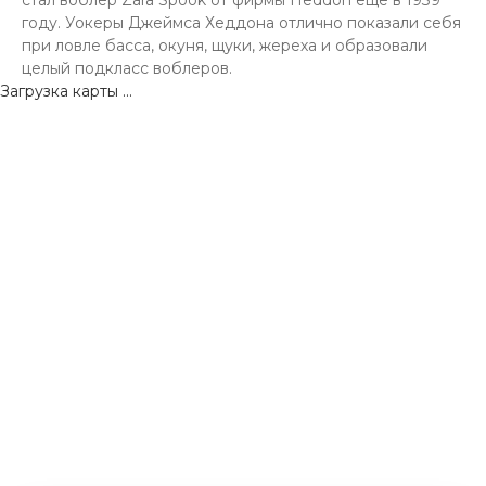
стал воблер Zara Spook от фирмы Heddon еще в 1939
году. Уокеры Джеймса Хеддона отлично показали себя
при ловле басса, окуня, щуки, жереха и образовали
целый подкласс воблеров.
Загрузка карты ...