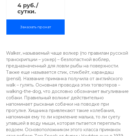
Рыба:
4 руб./
Голавль;
сутки.
Жерех,
Щука, Сом,
Заказать прокат
Окунь,
Форель,
Язь, Судак
Способ
Walker, называемый чаще волкер (по правилам русской
анимации:
транскрипции – уокер) – безлопастной воблер,
Stop & Go,
предназначенный для ловли рыбы на поверхности.
потяжка,
Также еще называется стик, стикбейт, карандаш
рывковая
(pensil). Название приманка получила от английского
walk – гулять. Основная проводка этих топвотеров –
walking-the-dog, что дословно обозначает выгуливание
собаки. Правильный волкинг действительно
напоминает рысканья собачки на поводке при
прогулке. Хищника привлекают такие колебания,
напоминая ему то ли кормление малька, то ли суету
упавшей в воду мыши, которая пытается переплыть
водоем. Основоположником этого класса приманок