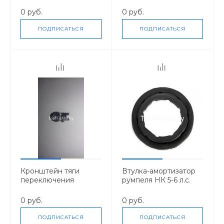
стартера) квадрат
60х95 НК 6-9.8 л.с.
0 руб.
0 руб.
ПОДПИСАТЬСЯ
ПОДПИСАТЬСЯ
Кронштейн тяги
Втулка-амортизатор
переключения
румпеля НК 5-6 л.с.
передач НК 5-9.8
комплект
0 руб.
0 руб.
ПОДПИСАТЬСЯ
ПОДПИСАТЬСЯ