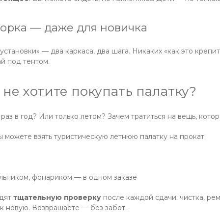
борка — даже для новичка
становки» — два каркаса, два шага. Никаких «как это крепит
ай под тентом.
 не хотите покупать палатку?
раз в год? Или только летом? Зачем тратиться на вещь, кото
 можете взять туристическую летнюю палатку на прокат:
альником, фонариком — в одном заказе
одят
тщательную проверку
после каждой сдачи: чистка, ре
к новую. Возвращаете — без забот.