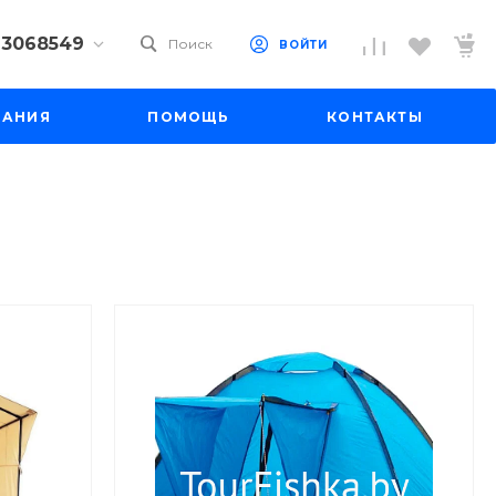
) 3068549
Поиск
ВОЙТИ
9) 3068549
ПАНИЯ
ПОМОЩЬ
КОНТАКТЫ
 10
 до 18:00
до 19:00
il.ru