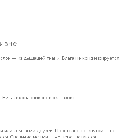
ливне
слой — из дышащей ткани. Влага не конденсируется.
 Никаких «парников» и «запахов».
ми или компании друзей. Пространство внутри — не
аются. Спальные мешки — не переплетаются.