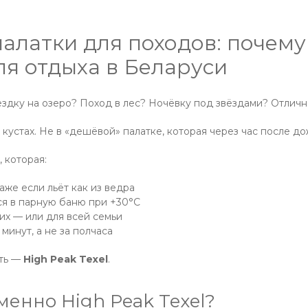
алатки для походов: почему
ля отдыха в Беларуси
здку на озеро? Поход в лес? Ночёвку под звёздами? Отличн
 кустах. Не в «дешёвой» палатке, которая через час после д
 которая:
аже если льёт как из ведра
я в парную баню при +30°C
их — или для всей семьи
 минут, а не за полчаса
сть —
High Peak Texel
.
енно High Peak Texel?