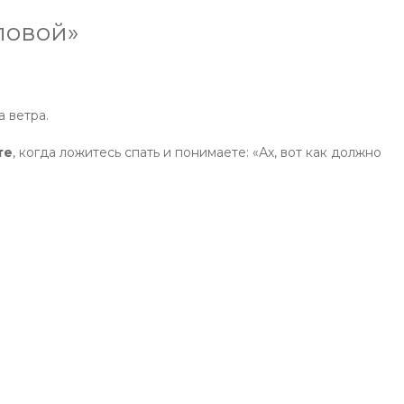
ловой»
а ветра.
те
, когда ложитесь спать и понимаете: «Ах, вот как должно