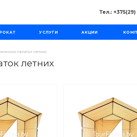
Тел.: +375(29
Тел.: +375(2
РОКАТ
УСЛУГИ
АКЦИИ
КОМ
Минск, Пр-д
Масюковщина
Пн-Чт с 10:00
Пт-Вс с 11:00 
тических палаток летних
tourfishka@ma
аток летних