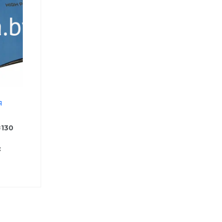
я
×130
: