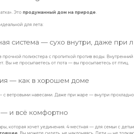
атка». Это
продуманный дом на природе
.
идеальной для лета:
ная система — сухо внутри, даже при 
 прочной полиэстера с пропиткой против воды. Внутренний 
т. Вы не просыпаетесь от пота — вы просыпаетесь от птиц.
ция — как в хорошем доме
— с ветровыми навесами. Даже при жаре — внутри прохладно.
а — и всё комфортно
ары, которая хочет уединения. 4-местная — для семьи с деть
тоящее
. Вы можете сидеть, не наклоняясь. Дети — не толк