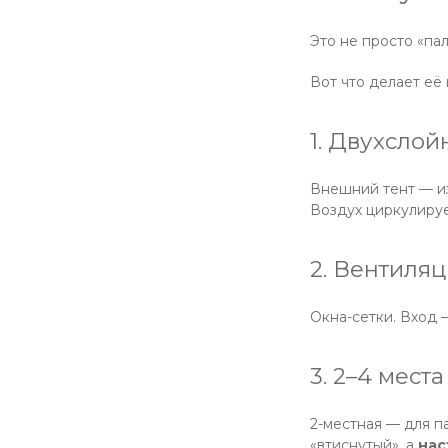
Это не просто «пал
Вот что делает её 
1. Двухслой
Внешний тент — из
Воздух циркулируе
2. Вентиля
Окна-сетки. Вход 
3. 2–4 мест
2-местная — для п
«втиснутый», а
нас