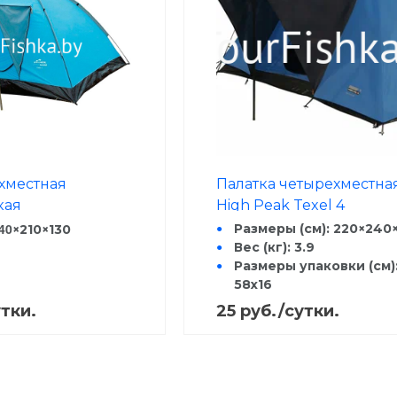
ёхместная
Палатка четырехместна
кая
High Peak Texel 4
40
Размеры (см): 220×240
×210
×130
Вес (кг): 3.9
Размеры упаковки (см)
58x16
утки.
25 руб./сутки.