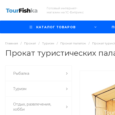
Готовый интернет-
магазин на 1С-Битрикс
КАТАЛОГ ТОВАРОВ
П
Главная
/
Прокат
/
Туризм
/
Прокат палаток
/
Прокат турис
Прокат туристических пал
Рыбалка
Туризм
Отдых, развлечения,
хобби