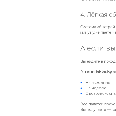
4. Лёгкая с
Система «быстрой у
минут уже пьёте ч
А если вы
Вы ездите в поход 
В
TourFishka.by
вы
На выходные
На неделю
С ковриком, сп
Все палатки прох
Вы получаете — ка