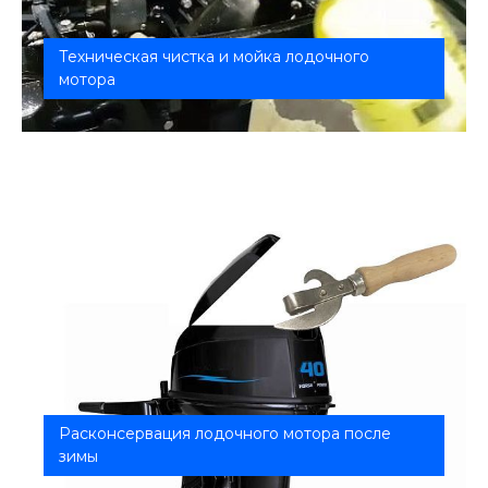
Техническая чистка и мойка лодочного
мотора
Верните своему лодочному мотору заводской
блеск и безупречную работу с услу...
Расконсервация лодочного мотора после
зимы