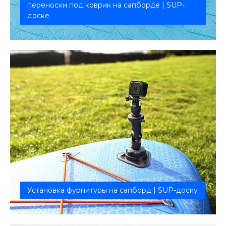
переноски под коврик на сапборде | SUP-
доске
Технологичное восстановление
Установка фурнитуры на сапборд | SUP-доску
Патчи, рымы с металлическими кольцами, верёвки
для багажного отделения...