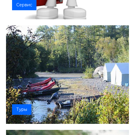
Сервис
Сервис по ремонту, тюнингу, обслуживанию
лодок, сапбордов, лодочных моторов
Туры
Рыболовной портал «ТурФишка» расширяет
сферу своего взаимодействия с люб...