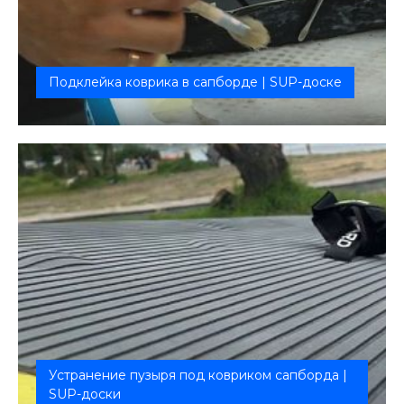
Подклейка коврика в сапборде | SUP-доске
10 см²
Устранение пузыря под ковриком сапборда |
SUP-доски