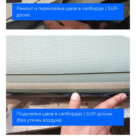
Ремонт и переклейка швов в сапборде | SUP-
доске
Качественная герметизация сборочных швов
любой длины
Подклейка швов в сапбордах | SUP-досках
(без утечек воздуха)
Эстетическая подклейка швов