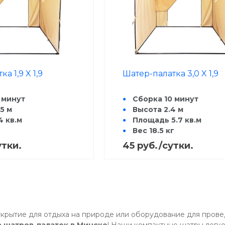
а 1,9 X 1,9
Шатер-палатка 3,0 X 1,9
 минут
Сборка 10 минут
5 м
Высота 2.4 м
 кв.м
Площадь 5.7 кв.м
Вес 18.5 кг
тировочная длина
Транспортировочная 
утки.
45 руб./сутки.
130 см
рытие для отдыха на природе или оборудование для провед
 шатров-палаток в Минске
! Наши компактные шатры легко