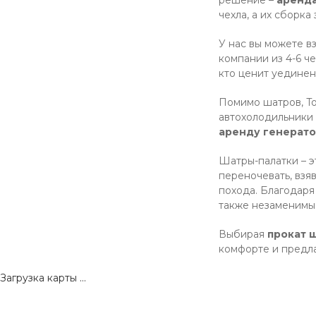
чехла, а их сборка
У нас вы можете в
компании из 4-6 ч
кто ценит уедине
Помимо шатров, To
автохолодильники 
аренду генерат
Шатры-палатки – э
переночевать, взя
похода. Благодаря
также незаменимы 
Выбирая
прокат 
комфорте и предла
Загрузка карты ...