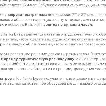
 займет всего 15 минут. Забудьте о сложных конструкциях и тр
зять
напрокат шатры-палатки
размером 2*2 и 3*2 метра со
еловек и обеспечат надежную защиту от дождя, солнца и вет
ние и комфорт. Возможна
аренда по суткам и часам
.
urfishka.by предлагает широкий выбор дополнительного обор
и мангалы, чтобы сделать ваш отдых или мероприятие макси
ор
и гирлянду с 40 лампочками, чтобы создать неповторимую 
то универсальное решение для самых разных задач. В них мо
в в
аренду туристическую раскладушку
. А еще шатер – о
 своей мобильности, шатры-палатки часто используют как
то
для организации кейтеринга на природе, проведения мастер
шатров
в Tourfishka.by, вы получаете чистые, ухоженные шат
гаем только качественное оборудование для вашего отдыха 