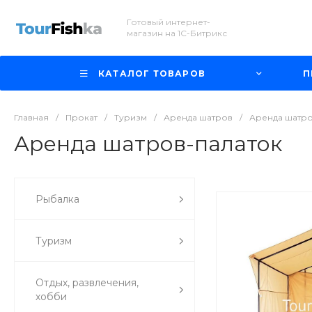
Готовый интернет-
магазин на 1С-Битрикс
КАТАЛОГ ТОВАРОВ
П
Главная
/
Прокат
/
Туризм
/
Аренда шатров
/
Аренда шатро
Аренда шатров-палаток
Рыбалка
Туризм
Отдых, развлечения,
хобби