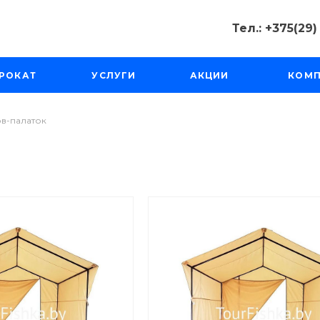
Тел.: +375(29
Тел.: +375(2
РОКАТ
УСЛУГИ
АКЦИИ
КОМ
Минск, Пр-д
Масюковщина
Пн-Чт с 10:00
Пт-Вс с 11:00 
в-палаток
tourfishka@ma