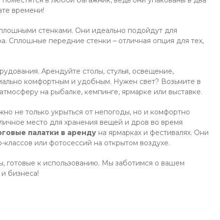
ночёвки
ате времени!
 сплошными стенками. Они идеально подойдут для
ра. Сплошные передние стенки – отличная опция для тех,
удования. Арендуйте столы, стулья, освещение,
мально комфортным и удобным. Нужен свет? Возьмите в
атмосферу на рыбалке, кемпинге, ярмарке или выставке.
жно не только укрыться от непогоды, но и комфортно
тличное место для хранения вещей и дров во время
рговые палатки в аренду
на ярмарках и фестивалях. Они
-классов или фотосессий на открытом воздухе.
ры, готовые к использованию. Мы заботимся о вашем
и бизнеса!