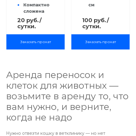
Компактно
см
110х70х80 см )
собаколовка
сложена
Для отлова
Время
20 руб./
100 руб./
собак, котов,
сборки 5
сутки.
сутки.
лис, бобров и
минут
др.
Заказать прокат
Заказать прокат
Аренда переносок и
клеток для животных —
возьмите в аренду то, что
вам нужно, и верните,
когда не надо
Нужно отвезти кошку в ветклинику — но нет