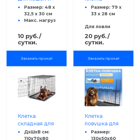
собак
ловушка
Размер: 48 х
Размер: 79 x
32,5 х 30 см
складная
33 x 28 см
Макс. нагрузка, кг: 12
Для ловли
кошек,
10 руб./
20 руб./
маленьких
сутки.
сутки.
собак,
кроликов,
Заказать прокат
Заказать прокат
выдр и др.
Клетка
Клетка
складная для
ловушка для
животных с
собак
ДхШхВ см:
Размер:
поддоном (
110х70х80
складная,
130х50х60