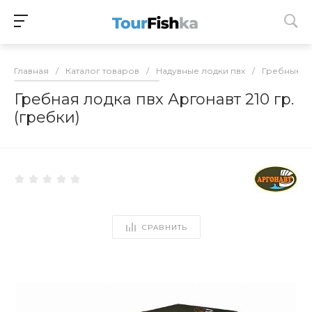
Главная
/
Каталог товаров
/
Надувные лодки пвх
/
Гребные л
Гребная лодка пвх Аргонавт 210 гр.
(гребки)
СРАВНИТЬ