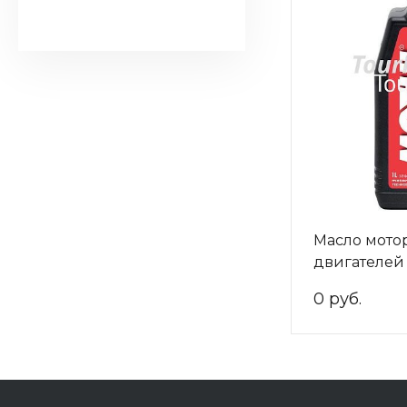
Масло мотор
двигателе
2T (1л.) (Фр
0 руб.