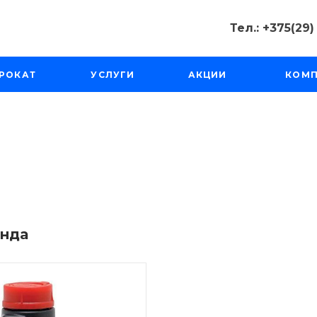
Тел.: +375(29
Тел.: +375(2
РОКАТ
УСЛУГИ
АКЦИИ
КОМ
Минск, Пр-д
Масюковщина
Пн-Чт с 10:00
Пт-Вс с 11:00 
tourfishka@ma
енда