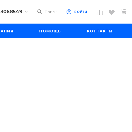
) 3068549
Поиск
ВОЙТИ
9) 3068549
ПАНИЯ
ПОМОЩЬ
КОНТАКТЫ
 10
 до 18:00
до 19:00
il.ru