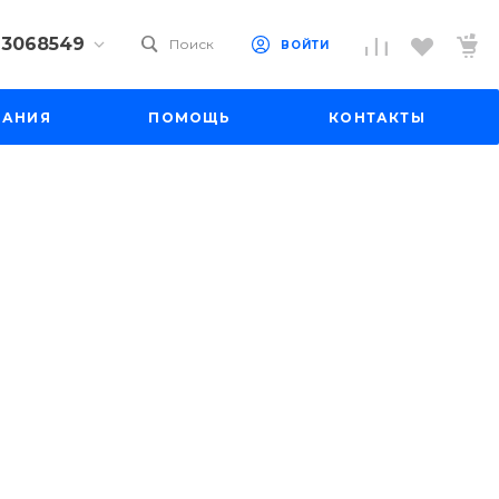
) 3068549
Поиск
ВОЙТИ
9) 3068549
ПАНИЯ
ПОМОЩЬ
КОНТАКТЫ
 10
 до 18:00
до 19:00
il.ru