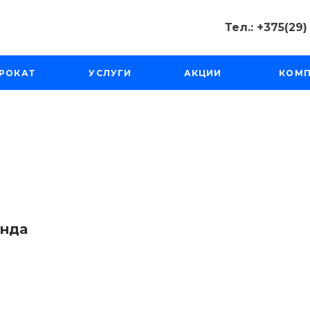
Тел.: +375(29
Тел.: +375(2
РОКАТ
УСЛУГИ
АКЦИИ
КОМ
Минск, Пр-д
Масюковщина
Пн-Чт с 10:00
Пт-Вс с 11:00 
tourfishka@ma
енда