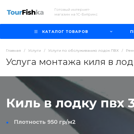
Готовый интернет-
магазин на 1С-Битрикс
КАТАЛОГ ТОВАРОВ
П
Главная
/
Услуги
/
Услуги по обслуживанию лодок ПВХ
/
Рем
Услуга монтажа киля в лод
Киль в лодку пвх 
Плотность 950 гр/м2