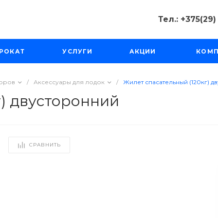
Тел.: +375(29
Тел.: +375(2
РОКАТ
УСЛУГИ
АКЦИИ
КОМ
Минск, Пр-д
Масюковщина
Пн-Чт с 10:00
Пт-Вс с 11:00 
торов
/
Аксессуары для лодок
/
Жилет спасательный (120кг) 
tourfishka@ma
г) двусторонний
СРАВНИТЬ