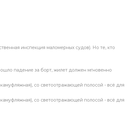
твенная инспекция маломерных судов). Но те, кто
изошло падение за борт, жилет должен мгновенно
я камуфляжная), со светоотражающей полосой - всё для
я камуфляжная), со светоотражающей полосой - всё для