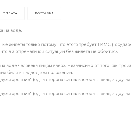
ОПЛАТА
ДОСТАВКА
а на воде.
е жилеты только потому, что этого требует ГИМС (Государс
 что в экстремальной ситуации без жилета не обойтись.
на воде человека лицом вверх. Независимо от того как про
ния были в надводном положении.
двухсторонние" (одна сторона сигнально-оранжевая, а друга
двухсторонние" (одна сторона сигнально-оранжевая, а друга