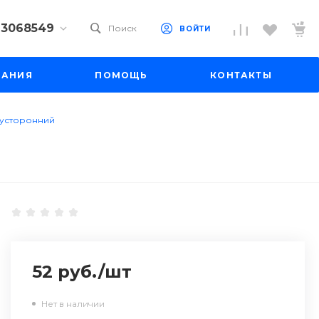
) 3068549
Поиск
ВОЙТИ
9) 3068549
ПАНИЯ
ПОМОЩЬ
КОНТАКТЫ
 10
 до 18:00
до 19:00
двусторонний
il.ru
52 руб.
/
шт
Нет в наличии