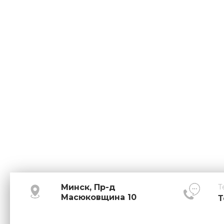
Минск, Пр-д
Т
Масюковщина 10
Т