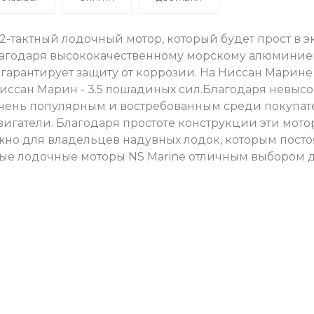
2-тактный лодочный мотор, который будет прост в 
лагодаря высококачественному морскому алюминиев
арантирует защиту от коррозии. На Ниссан Марине N
иссан Марин - 3.5 лошадиных сил.
Благодаря невысок
л очень популярным и востребованным среди покупа
вигатели. Благодаря простоте конструкции эти мот
жно для владельцев надувных лодок, которым пост
тные лодочные моторы NS Marine отличным выбором д