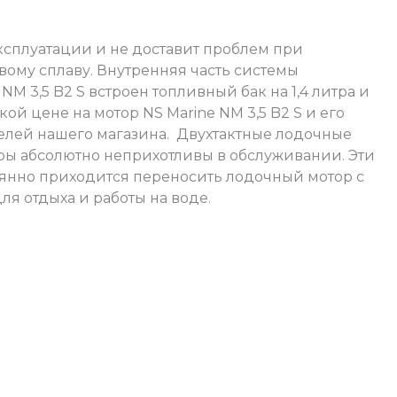
эксплуатации и не доставит проблем при
ому сплаву. Внутренняя часть системы
M 3,5 B2 S встроен топливный бак на 1,4 литра и
ой цене на мотор NS Marine NM 3,5 B2 S и его
телей нашего магазина.
Двухтактные лодочные
оры абсолютно неприхотливы в обслуживании. Эти
оянно приходится переносить лодочный мотор с
ля отдыха и работы на воде.