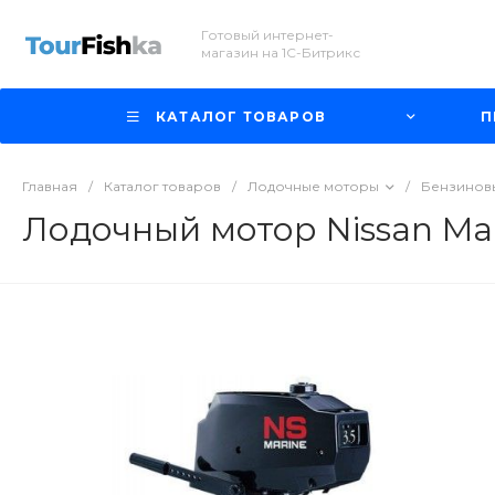
Готовый интернет-
магазин на 1С-Битрикс
КАТАЛОГ ТОВАРОВ
П
Главная
/
Каталог товаров
/
Лодочные моторы
/
Бензиновы
Лодочный мотор Nissan Mari