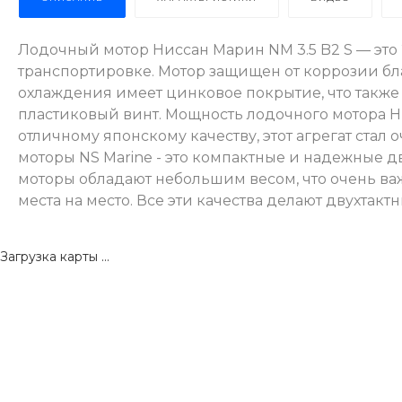
Лодочный мотор Ниссан Марин NM 3.5 B2 S — это 
транспортировке. Мотор защищен от коррозии б
охлаждения имеет цинковое покрытие, что также г
пластиковый винт. Мощность лодочного мотора Н
отличному японскому качеству, этот агрегат ста
моторы NS Marine - это компактные и надежные д
моторы обладают небольшим весом, что очень ва
места на место. Все эти качества делают двухтак
Загрузка карты ...