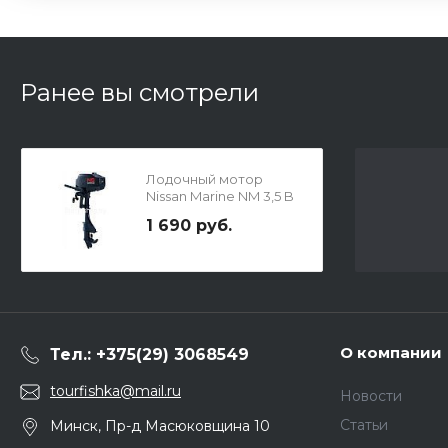
Ранее вы смотрели
Лодочный мотор
Nissan Marine NM 3,5 B
2S 2 такта
1 690 руб.
О компании
Тел.: +375(29) 3068549
tourfishka@mail.ru
Новости
Статьи
Минск, Пр-д Масюковщина 10