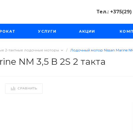
Тел.: +375(29
Тел.: +375(2
РОКАТ
УСЛУГИ
АКЦИИ
КОМ
Минск, Пр-д
Масюковщина
Пн-Чт с 10:00
Пт-Вс с 11:00 
е 2-тактные лодочные моторы
/
Лодочный мотор Nissan Marine NM 
tourfishka@ma
ne NM 3,5 B 2S 2 такта
СРАВНИТЬ