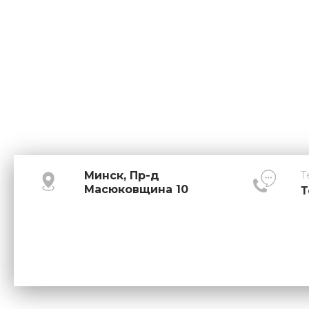
Минск, Пр-д
Т
Масюковщина 10
Т