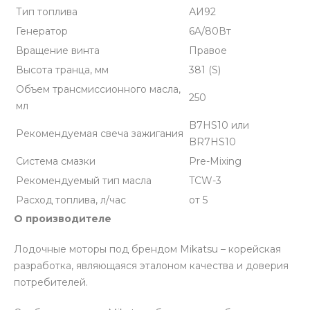
Тип топлива
АИ92
Генератор
6A/80Вт
Вращение винта
Правое
Высота транца, мм
381 (S)
Объем трансмиссионного масла,
250
мл
B7HS10 или
Рекомендуемая свеча зажигания
BR7HS10
Система смазки
Pre-Mixing
Рекомендуемый тип масла
TCW-3
Расход топлива, л/час
от 5
О производителе
Лодочные моторы под брендом Mikatsu – корейская
разработка, являющаяся эталоном качества и доверия
потребителей.