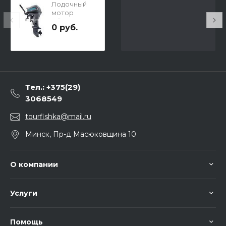
Лодочный
мотор
Mikatsu
0 руб.
M9.9FHS (2-
тактный, 9.9
л.с.)
Тел.: +375(29)
3068549
tourfishka@mail.ru
Минск, Пр-д Масюковщина 10
О компании
Услуги
Помощь