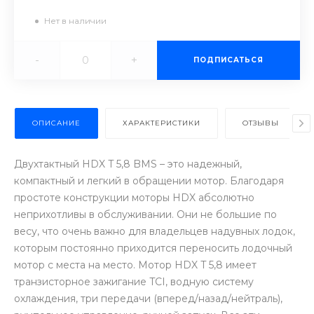
Нет в наличии
-
+
ПОДПИСАТЬСЯ
ОПИСАНИЕ
ХАРАКТЕРИСТИКИ
ОТЗЫВЫ
Двухтактный HDX T 5,8 BMS – это надежный,
компактный и легкий в обращении мотор. Благодаря
простоте конструкции моторы HDX абсолютно
неприхотливы в обслуживании. Они не большие по
весу, что очень важно для владельцев надувных лодок,
которым постоянно приходится переносить лодочный
мотор с места на место. Мотор HDX T 5,8 имеет
транзисторное зажигание TCI, водную систему
охлаждения, три передачи (вперед/назад/нейтраль),