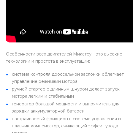
Особенности всех двигателей Микатсу – это высокие
технологии и простота в эксплуатации:
система контроля дроссельной заслонки облегчает
управление режимами мотора
ручной стартер с длинным шнуром делает запуск
мотора легким и стабильным
генератор большой мощности и выпрямитель для
зарядки аккумуляторной батареи
настраиваемый фрикцион в системе управления и
плавник-компенсатор, снижающий эффект увода