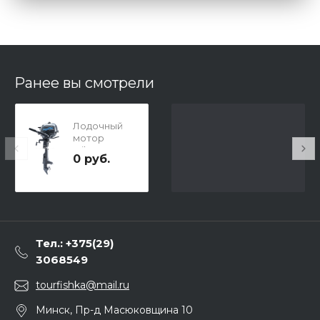
Ранее вы смотрели
Лодочный
мотор
Mikatsu
0 руб.
MF3.5FHS
(4-тактный,
3.5 л.с.)
Тел.: +375(29)
3068549
tourfishka@mail.ru
Минск, Пр-д Масюковщина 10