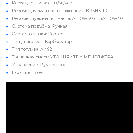
Расход топлива: от 0,8л/час
Рекомендуемая свеча зажигания: BR6HS-10
Рекомендуемый тип масла: AE10W30 or SAE10W40
Система подъёма: Ручная
Система смазки: Картер
Тип двигателя: Карбюратор
Тип топлива: АИ92
Топливная смесь: УТОЧНЯЙТЕ У МЕНЕДЖЕРА
Управление: Румпельное
Гарантия: 5 лет