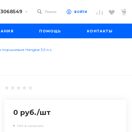
) 3068549
Поиск
ВОЙТИ
9) 3068549
ПАНИЯ
ПОМОЩЬ
КОНТАКТЫ
 10
 до 18:00
до 19:00
 поршневые Hangkai 3,5 л.с.
il.ru
0 руб.
/
шт
Нет в наличии