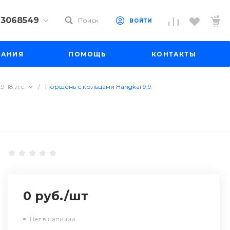
) 3068549
Поиск
ВОЙТИ
9) 3068549
ПАНИЯ
ПОМОЩЬ
КОНТАКТЫ
 10
 до 18:00
до 19:00
9-18 л.с.
/
Поршень с кольцами Hangkai 9,9
il.ru
0 руб.
/
шт
Нет в наличии