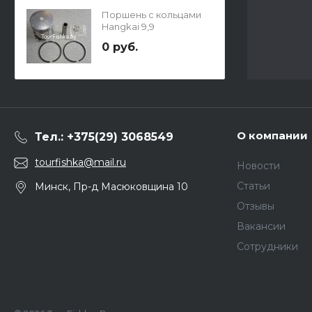
Поршень с кольцами
Hangkai 9,9
0 руб.
О компании
Тел.: +375(29) 3068549
tourfishka@mail.ru
Новости
Статьи
Минск, Пр-д Масюковщина 10
Отзывы
Вакансии
Сотрудники