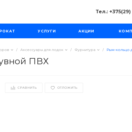
Тел.: +375(29
Тел.: +375(2
РОКАТ
УСЛУГИ
АКЦИИ
КОМ
Минск, Пр-д
Масюковщина
Пн-Чт с 10:00
Пт-Вс с 11:00 
торов
/
Аксессуары для лодок
/
Фурнитура
/
Рым-кольцо 
tourfishka@ma
дувной ПВХ
СРАВНИТЬ
ОТЛОЖИТЬ