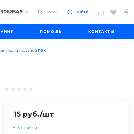
) 3068549
Поиск
ВОЙТИ
9) 3068549
ПАНИЯ
ПОМОЩЬ
КОНТАКТЫ
 10
 до 18:00
до 19:00
для лодки надувной ПВХ
il.ru
15 руб.
/
шт
В наличии