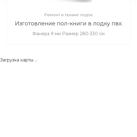
Ремонт и тюнинг лодок
Изготовление пол-книги в лодку пвх:
фанера 9 мм 280-330
Фанера 9 мм Размер 280-330 см
Загрузка карты ...