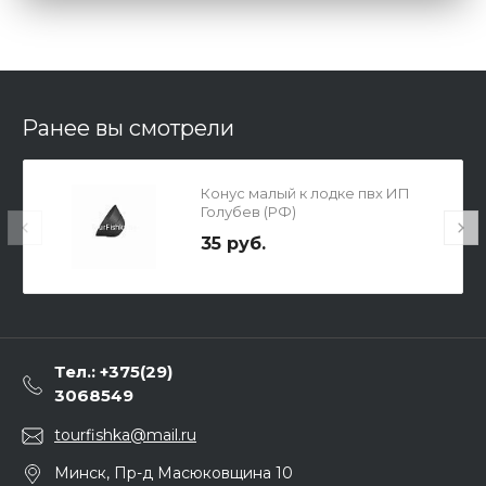
Ранее вы смотрели
Конус малый к лодке пвх ИП
Голубев (РФ)
35 руб.
Тел.: +375(29)
3068549
tourfishka@mail.ru
Минск, Пр-д Масюковщина 10