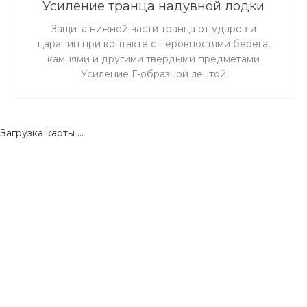
Усиление транца надувной лодки
пвх Г-образной лентой
Защита нижней части транца от ударов и
царапин при контакте с неровностями берега,
камнями и другими твердыми предметами
Усиление Г-образной лентой
Загрузка карты ...