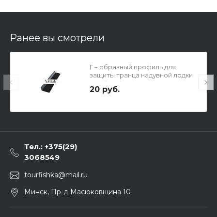
Ранее вы смотрели
Г – образный профиль для
защиты транца надувной лодки
ПВХ (1 м.п)
20 руб.
Тел.: +375(29)
3068549
tourfishka@mail.ru
Минск, Пр-д Масюковщина 10