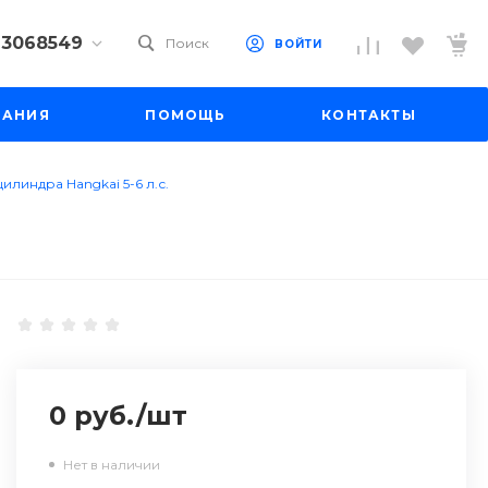
) 3068549
Поиск
ВОЙТИ
9) 3068549
ПАНИЯ
ПОМОЩЬ
КОНТАКТЫ
 10
 до 18:00
до 19:00
илиндра Hangkai 5-6 л.с.
il.ru
0 руб.
/
шт
Нет в наличии