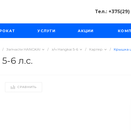
Тел.: +375(29
Тел.: +375(2
РОКАТ
УСЛУГИ
АКЦИИ
КОМ
Минск, Пр-д
Масюковщина
Пн-Чт с 10:00
Пт-Вс с 11:00 
/
Запчасти HANGKAI
/
з/ч Hangkai 5-6
/
Картер
/
Крышка ц
tourfishka@ma
-6 л.с.
СРАВНИТЬ