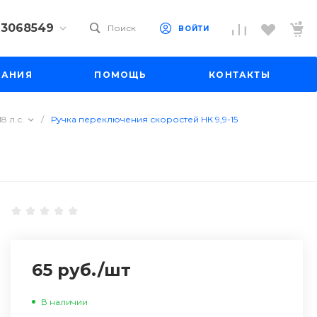
) 3068549
Поиск
ВОЙТИ
9) 3068549
ПАНИЯ
ПОМОЩЬ
КОНТАКТЫ
 10
 до 18:00
до 19:00
8 л.с.
/
Ручка переключения скоростей НК 9,9-15
il.ru
65 руб.
/
шт
В наличии