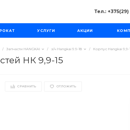
Тел.: +375(29
Тел.: +375(2
РОКАТ
УСЛУГИ
АКЦИИ
КОМ
Минск, Пр-д
Масюковщина
Пн-Чт с 10:00
Пт-Вс с 11:00 
/
Запчасти HANGKAI
/
з/ч Hangkai 9.9-18
/
Корпус Hangkai 9,9-1
tourfishka@ma
тей НК 9,9-15
СРАВНИТЬ
ОТЛОЖИТЬ