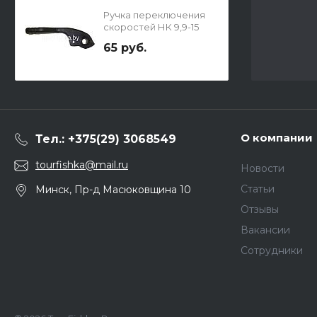
Ручка переключения
скоростей НК 9,9-15
65 руб.
О компании
Тел.: +375(29) 3068549
tourfishka@mail.ru
Новости
Статьи
Минск, Пр-д Масюковщина 10
Отзывы
Вакансии
Сотрудники