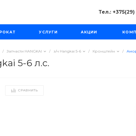
Тел.: +375(29
Тел.: +375(2
РОКАТ
УСЛУГИ
АКЦИИ
КОМ
Минск, Пр-д
Масюковщина
Пн-Чт с 10:00
Пт-Вс с 11:00 
/
Запчасти HANGKAI
/
з/ч Hangkai 5-6
/
Кронштейн
/
Амор
tourfishka@ma
i 5-6 л.с.
СРАВНИТЬ