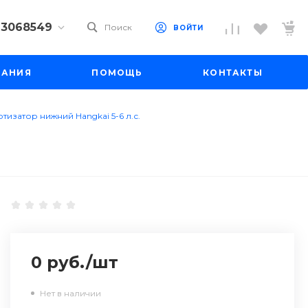
) 3068549
Поиск
ВОЙТИ
9) 3068549
ПАНИЯ
ПОМОЩЬ
КОНТАКТЫ
 10
 до 18:00
до 19:00
тизатор нижний Hangkai 5-6 л.с.
il.ru
0 руб.
/
шт
Нет в наличии