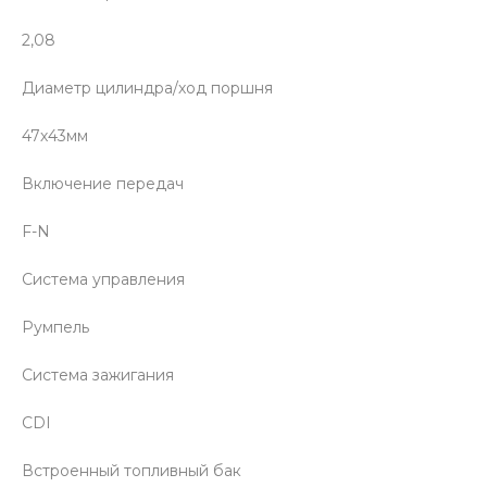
2,08
Диаметр цилиндра/ход поршня
47х43мм
Включение передач
F-N
Система управления
Румпель
Система зажигания
CDI
Встроенный топливный бак