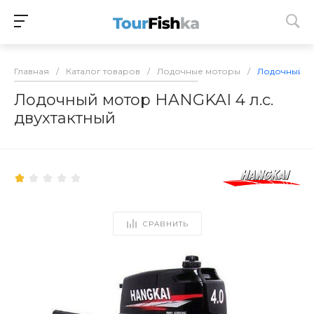
Главная
/
Каталог товаров
/
Лодочные моторы
/
Лодочный мо
Лодочный мотор HANGKAI 4 л.с.
двухтактный
СРАВНИТЬ