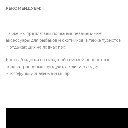
РЕКОМЕНДУЕМ:
Также мы предлагаем полезные незаменимые
аксессуары для рыбаков и охотников, а также туристов
и отдыхающих на лодках пвх:
Кресла/сиденья со складной спинкой поворотные,
колеса транцевые, рундуки, столики в лодку
многофункциональные и мн.др.