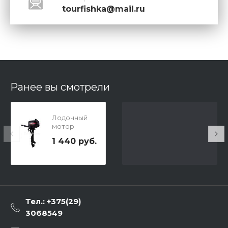
tourfishka@mail.ru
Ранее вы смотрели
Лодочный
мотор
HANGKAI 4
1 440 руб.
л.с.
двухтактный
Тел.: +375(29)
3068549