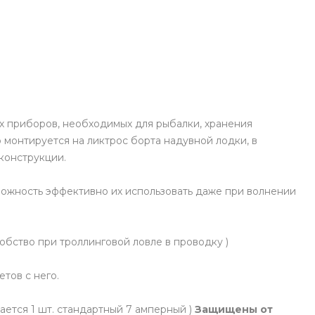
х приборов, необходимых для рыбалки, хранения
о монтируется на ликтрос борта надувной лодки, в
конструкции.
можность эффективно их использовать даже при волнении
обство при троллинговой ловле в проводку )
тов с него.
ается 1 шт. стандартный 7 амперный )
Защищены от