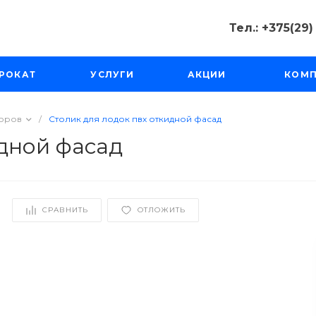
Тел.: +375(29
Тел.: +375(2
РОКАТ
УСЛУГИ
АКЦИИ
КОМ
Минск, Пр-д
Масюковщина
Пн-Чт с 10:00
Пт-Вс с 11:00 
торов
/
Столик для лодок пвх откидной фасад
tourfishka@ma
идной фасад
СРАВНИТЬ
ОТЛОЖИТЬ