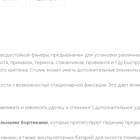
 водостойкой фанеры, предназначен для установки различны
та, приманок, термоса, стаканчиков, провианта и т.д) Быстр
ого крепежа. Столик может иметь дополнительные элементы 
ости с возможностью стационарной фиксации. Это дает воз
вливать и извлекать удочку и спиннинг ( дополнительное уд
альными бортиками
, которые препятствуют падению предме
визии, а также аккумуляторных батарей для эхолота (помещ