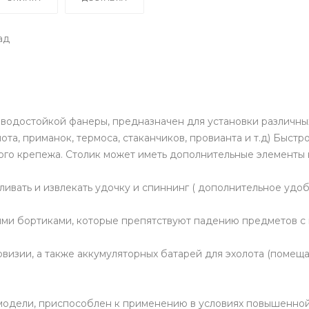
ад
 водостойкой фанеры, предназначен для установки различны
та, приманок, термоса, стаканчиков, провианта и т.д) Быстр
ого крепежа. Столик может иметь дополнительные элементы 
вать и извлекать удочку и спиннинг ( дополнительное удоб
ми бортиками, которые препятствуют падению предметов с 
изии, а также аккумуляторных батарей для эхолота (помещае
 модели, приспособлен к применению в условиях повышенной