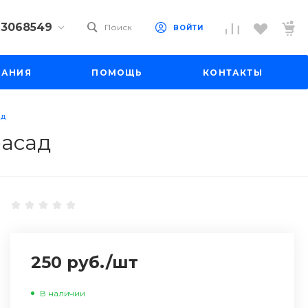
) 3068549
Поиск
ВОЙТИ
9) 3068549
ПАНИЯ
ПОМОЩЬ
КОНТАКТЫ
 10
 до 18:00
до 19:00
ад
il.ru
фасад
250 руб.
/
шт
В наличии