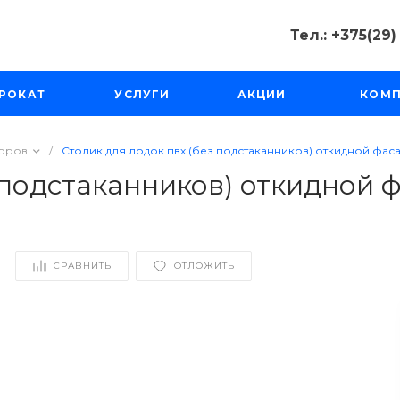
Тел.: +375(29
Тел.: +375(2
РОКАТ
УСЛУГИ
АКЦИИ
КОМ
Минск, Пр-д
Масюковщина
Пн-Чт с 10:00
Пт-Вс с 11:00 
торов
/
Столик для лодок пвх (без подстаканников) откидной фас
tourfishka@ma
 подстаканников) откидной 
СРАВНИТЬ
ОТЛОЖИТЬ