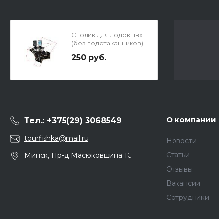
Столик для лодок пвх
(без подстаканников)
откидной фасад
250 руб.
О компании
Тел.: +375(29) 3068549
tourfishka@mail.ru
Новости
Статьи
Минск, Пр-д Масюковщина 10
Отзывы
Вакансии
Сотрудники