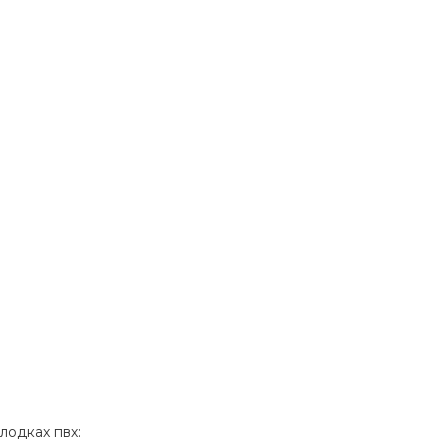
лодках пвх: