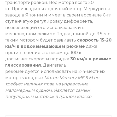
транспортировкой. Вес мотора всего 20
кг. Производится лодочный мотор Меркури на
заводе в Японии и имеет в своем арсенале 6-ти
ступенчатую регулировку дифферента,
позволяющий его использовать и в
мелководном режиме.
Лодка длиной до 3.5 м с
таким мотором будет развивать
скорость 15-20
км/ч в водоизмещающем режиме
даже
против течения, а с весом до 100 кг ―
достигнет скорости порядка
30 км/ч в режиме
глиссирования
. Двигатель
рекомендуется использовать на 2-4-местных
моторных лодках.
Мотор Mercury ME 5 M не
требует наличия прав на управление
маломерным судном
.
Является самым
популярным мотором в данном классе.