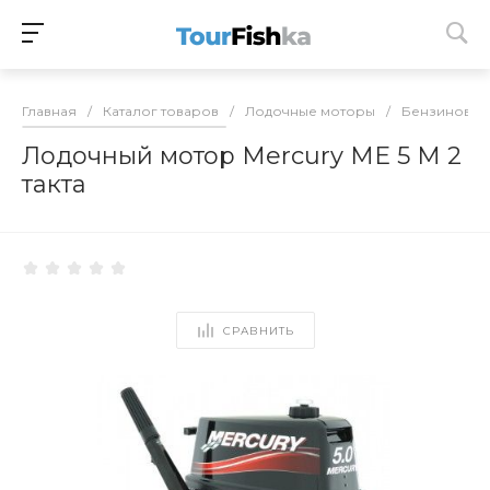
Главная
/
Каталог товаров
/
Лодочные моторы
/
Бензиновые
Лодочный мотор Mercury ME 5 M 2
такта
СРАВНИТЬ