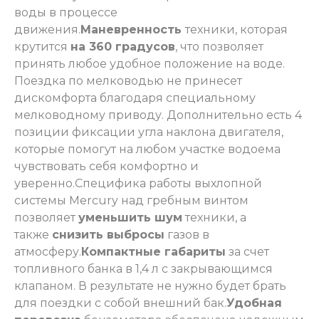
воды в процессе
движения.
Маневренность
техники, которая
крутится
на 360 градусов
, что позволяет
принять любое удобное положение на воде.
Поездка по мелководью не принесет
дискомфорта благодаря специальному
мелководному приводу. Дополнительно есть 4
позиции фиксации угла наклона двигателя,
которые помогут на любом участке водоема
чувствовать себя комфортно и
уверенно.
Специфика работы выхлопной
системы Mercury над гребным винтом
позволяет
уменьшить шум
техники, а
также
снизить выбросы
газов в
атмосферу.
Компактные габариты
за счет
топливного банка в 1,4 л с закрывающимся
клапаном. В результате не нужно будет брать
для поездки с собой внешний бак.
Удобная