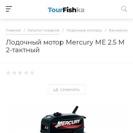
Главная
/
Каталог товаров
/
Лодочные моторы
/
Бензиновые
Лодочный мотор Mercury ME 2.5 M
2-тактный
СРАВНИТЬ