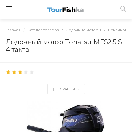
Главная
/
Каталог товаров
/
Лодочные моторы
/
Бензиновые
Лодочный мотор Tohatsu MFS2.5 S
4 такта
СРАВНИТЬ