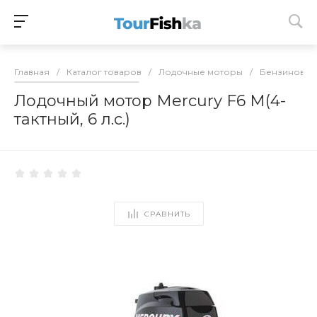
Главная
/
Каталог товаров
/
Лодочные моторы
/
Бензиновые
Лодочный мотор Mercury F6 M(4-
тактный, 6 л.с.)
СРАВНИТЬ