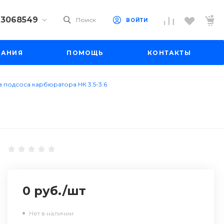
) 3068549
Поиск
ВОЙТИ
9) 3068549
ПАНИЯ
ПОМОЩЬ
КОНТАКТЫ
 10
 до 18:00
до 19:00
 подсоса карбюратора НК 3.5-3.6
il.ru
0 руб.
/
шт
Нет в наличии