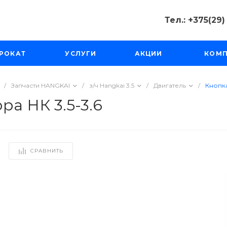
Тел.: +375(29
Тел.: +375(2
РОКАТ
УСЛУГИ
АКЦИИ
КОМ
Минск, Пр-д
Масюковщина
Пн-Чт с 10:00
Пт-Вс с 11:00 
/
Запчасти HANGKAI
/
з/ч Hangkai 3.5
/
Двигатель
/
Кнопка
tourfishka@ma
а НК 3.5-3.6
СРАВНИТЬ