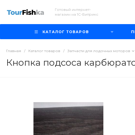
Готовый интернет-
магазин на 1С-Битрикс
КАТАЛОГ ТОВАРОВ
П
Главная
/
Каталог товаров
/
Запчасти для лодочных моторов
Кнопка подсоса карбюратор