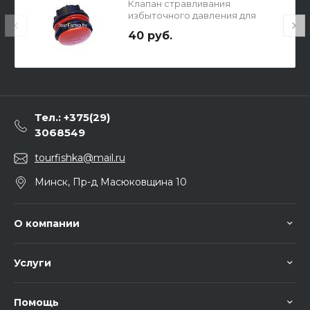
Клапан стравливания
избыточного давления для
лодок ПВХ
40 руб.
Тел.: +375(29)
3068549
tourfishka@mail.ru
Минск, Пр-д Масюковщина 10
О компании
Услуги
Помощь