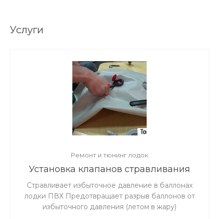
Услуги
Ремонт и тюнинг лодок
Установка клапанов стравливания
избыточного давления в лодке ПВХ
Стравливает избыточное давление в баллонах
лодки ПВХ Предотвращает разрыв баллонов от
избыточного давления (летом в жару)