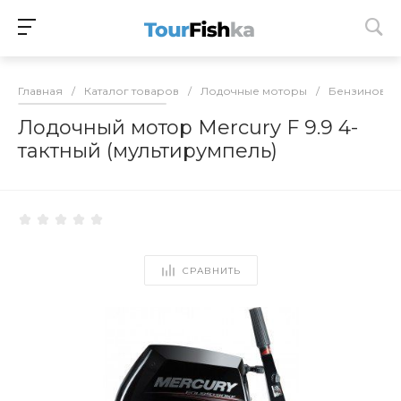
Главная
/
Каталог товаров
/
Лодочные моторы
/
Бензиновые
Лодочный мотор Mercury F 9.9 4-
тактный (мультирумпель)
СРАВНИТЬ