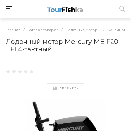
Главная
/
Каталог товаров
/
Лодочные моторы
/
Бензиновые
Лодочный мотор Mercury ME F20
EFI 4-тактный
СРАВНИТЬ