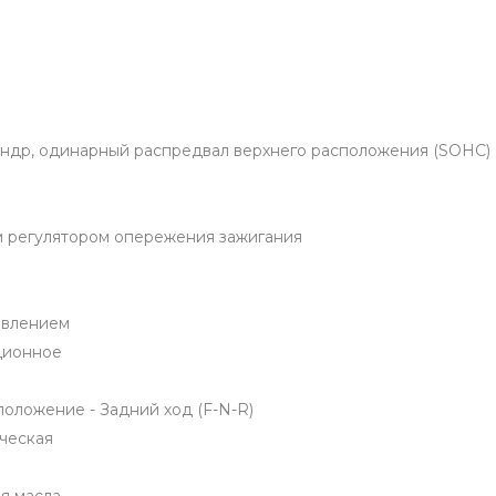
линдр, одинарный распредвал верхнего расположения (SOHC)
м регулятором опережения зажигания
авлением
ционное
оложение - Задний ход (F-N-R)
ческая