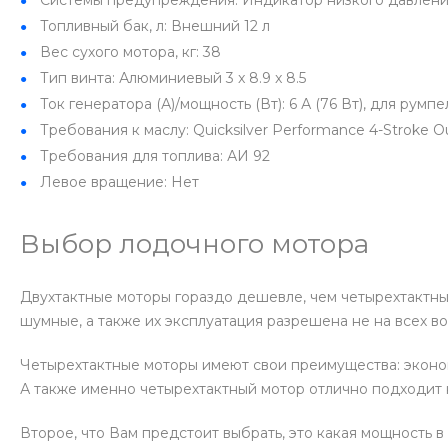
Системы предупреждения: Индикатор низкого давлени
Топливный бак, л: Внешний 12 л
Вес сухого мотора, кг: 38
Тип винта: Алюминиевый 3 x 8.9 x 8.5
Ток генератора (А)/мощность (Вт): 6 А (76 Вт), для румп
Требования к маслу: Quicksilver Performance 4-Stroke O
Требования для топлива: АИ 92
Левое вращение: Нет
Выбор лодочного мотора
Двухтактные моторы гораздо дешевле, чем четырехтактны
шумные, а также их эксплуатация разрешена не на всех во
Четырехтактные моторы имеют свои преимущества: эконом
А также именно четырехтактный мотор отлично подходит ка
Второе, что Вам предстоит выбрать, это какая мощность