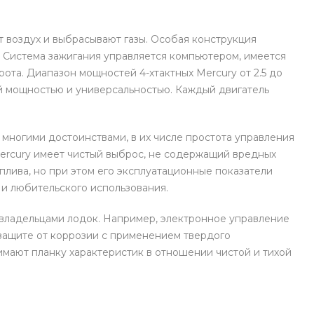
 воздух и выбрасывают газы. Особая конструкция
. Система зажигания управляется компьютером, имеется
ота. Диапазон мощностей 4-хтактных Mercury от 2.5 до
кой мощностью и универсальностью. Каждый двигатель
 многими достоинствами, в их числе простота управления
Mercury имеет чистый выброс, не содержащий вредных
плива, но при этом его эксплуатационные показатели
о и любительского использования.
 владельцами лодок. Например, электронное управление
 защите от коррозии с применением твердого
имают планку характеристик в отношении чистой и тихой