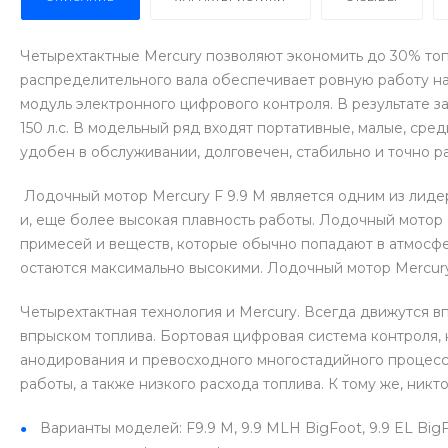
Четырехтактные Mercury позволяют экономить до 30% топ
распределительного вала обеспечивает ровную работу на
модуль электронного цифрового контроля. В результате з
150 л.с. В модельный ряд входят портативные, малые, ср
удобен в обслуживании, долговечен, стабильно и точно р
Лодочный мотор Mercury F 9.9 M является одним из лидер
и, еще более высокая плавность работы. Лодочный мотор
примесей и веществ, которые обычно попадают в атмосфер
остаются максимально высокими. Лодочный мотор Mercury
Четырехтактная технология и Mercury. Всегда движутся 
впрыском топлива. Бортовая цифровая система контроля,
анодирования и превосходного многостадийного процесса
работы, а также низкого расхода топлива. К тому же, ник
Варианты моделей: F9.9 M, 9.9 MLH BigFoot, 9.9 EL BigF