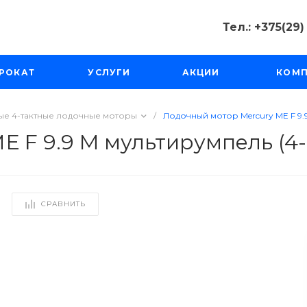
Тел.: +375(29
Тел.: +375(2
РОКАТ
УСЛУГИ
АКЦИИ
КОМ
Минск, Пр-д
Масюковщина
Пн-Чт с 10:00
Пт-Вс с 11:00 
е 4-тактные лодочные моторы
/
Лодочный мотор Mercury МЕ F 9.9 
tourfishka@ma
F 9.9 M мультирумпель (4-та
СРАВНИТЬ