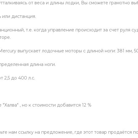
талкиваясь от веса и длины лодки, Вы сможете грамотно выб
ь или дистанция.
нционный, т.е. когда управление происходит за счет руля с
торе.
ercury выпускает лодочные моторы с длиной ноги: 381 мм, 508
определенная длина ноги.
2,5 до 400 л.с.
"Халва" , но к стоимости добавится 12 %
вьте нам ссылку на предложение, где этот товар продаётся 