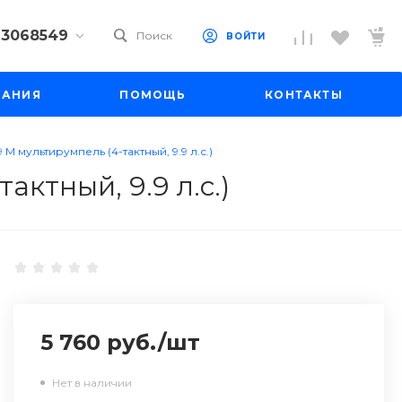
) 3068549
Поиск
ВОЙТИ
9) 3068549
ПАНИЯ
ПОМОЩЬ
КОНТАКТЫ
 10
 до 18:00
до 19:00
M мультирумпель (4-тактный, 9.9 л.с.)
il.ru
ктный, 9.9 л.с.)
5 760 руб.
/
шт
Нет в наличии