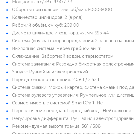
Мощность, л.с/кВт: 9.90 / 7.3
Обороты при полном газе, об/мин: 5000-6000
Количество цилиндров: 2 (в ряд)
Рабочий объём, см.куб: 209.00
Диаметр цилиндра и ход поршня, мм: 55 х 44
Система (впуска) газораспределения: 2 клапана на ци
Выхлопная система: Через гребной винт
Охлаждение: Забортной водой, с термостатом
Система зажигания: Разрядно-ёмкостная с электронны
Запуск: Ручной или электрический
Передаточное отношение: 2.08:1 / 2.42:1
Система смазки: Мокрый картер, система смазки под д
Система рулевого управления: Румпельное или дистан
Совместимость с системой SmartCraft: Нет
Переключение передач: Передний ход - Нейтральное п
Регулировка дифферента: Ручная или электрогидравли
Рекомендуемая высота транца: 381 / 508