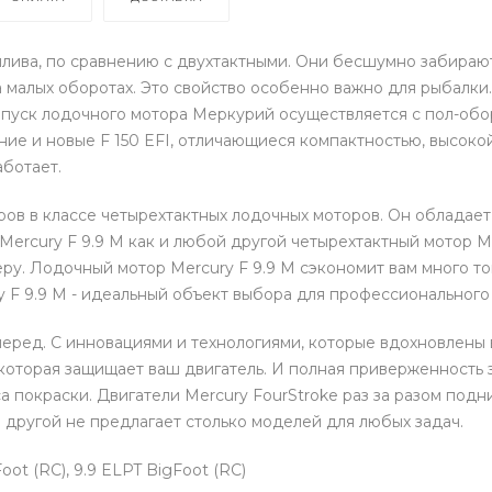
лива, по сравнению с двухтактными. Они бесшумно забирают
 малых оборотах. Это свойство особенно важно для рыбалки
апуск лодочного мотора Меркурий осуществляется с пол-обор
едние и новые F 150 EFI, отличающиеся компактностью, высо
аботает.
ов в классе четырехтактных лодочных моторов. Он обладает
 Mercury F 9.9 M как и любой другой четырехтактный мотор 
у. Лодочный мотор Mercury F 9.9 M сэкономит вам много то
 F 9.9 M - идеальный объект выбора для профессиональног
вперед. С инновациями и технологиями, которые вдохновлены
 которая защищает ваш двигатель. И полная приверженность
 покраски. Двигатели Mercury FourStroke раз за разом подн
то другой не предлагает столько моделей для любых задач.
oot (RC), 9.9 ELPT BigFoot (RC)