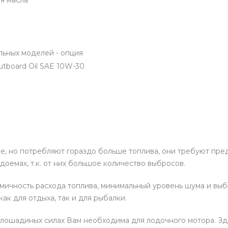
я масла
ельных моделей - опция
utboard Oil SAE 10W-30
е, но потребляют гораздо больше топлива, они требуют пре
доемах, т.к. от них большое количество выбросов.
ичность расхода топлива, минимальный уровень шума и выбр
к для отдыха, так и для рыбалки.
 в лошадиных силах Вам необходима для лодочного мотора. З